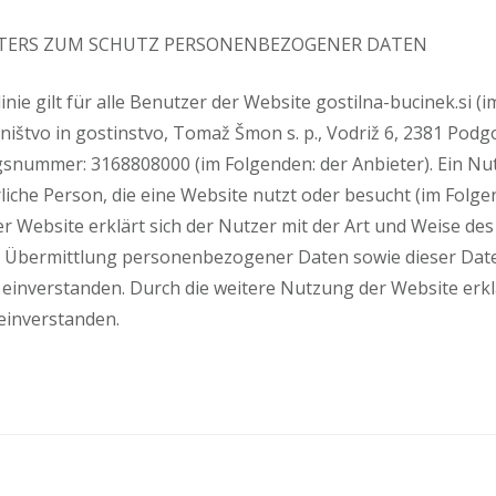
ETERS ZUM SCHUTZ PERSONENBEZOGENER DATEN
inie gilt für alle Benutzer der Website gostilna-bucinek.si (
ištvo in gostinstvo, Tomaž Šmon s. p., Vodriž 6, 2381 Podgo
gsnummer: 3168808000 (im Folgenden: der Anbieter). Ein Nutz
rliche Person, die eine Website nutzt oder besucht (im Folge
 Website erklärt sich der Nutzer mit der Art und Weise des
Übermittlung personenbezogener Daten sowie dieser Dat
 einverstanden. Durch die weitere Nutzung der Website erkl
einverstanden.