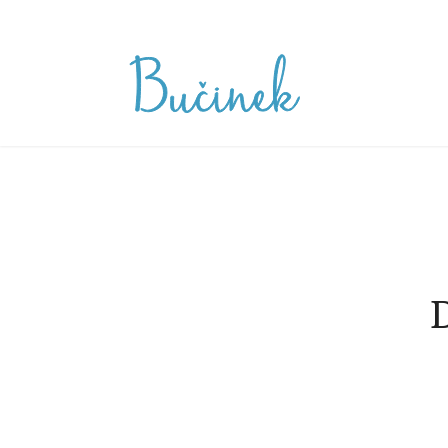
Skip
to
content
Gostilna Buč